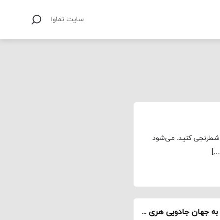
سایت نماوا
ا شطرنجی کنید. می‌شود
…]
ویدیو / تماشای فیلم با دوبله اختصاصی؛ کلید ورود به جهان جادویی هری پاتر