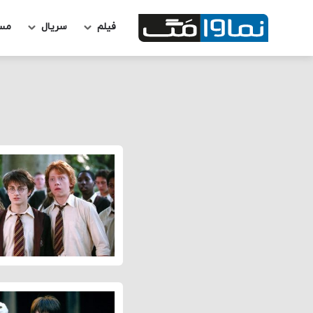
فیلم
سریال
مس