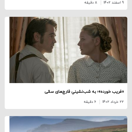
9 اسفند 1402
8 دقیقه
«فریب خورده»؛ به شب‌نشینیِ قارچ‌های سمّی
22 خرداد 1402
6 دقیقه