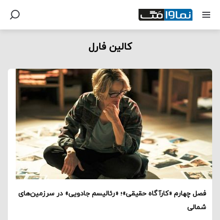
کالین فارل
فصل چهارم «کارآگاه حقیقی»؛ «رئالیسم جادویی» در سرزمین‌های
شمالی