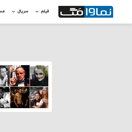
فیلم
سریال
مس