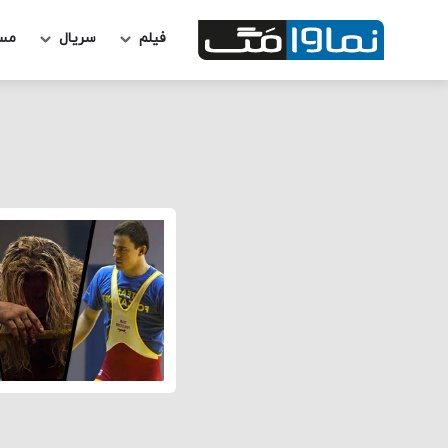
فیلم
سریال
مس