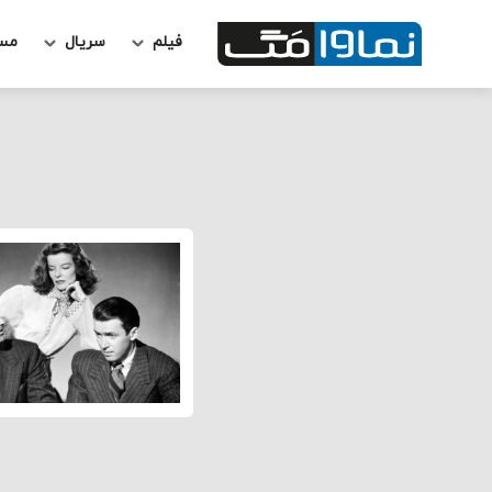
فیلم
سریال
مس