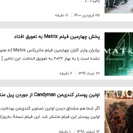
یکی […]
25 فروردین 1400
11 دقیقه
پخش چهارمین فیلم Matrix به تعویق افتاد
برادران وارنر اکران
نشده است را به بهار ۲۰۲۲ به تعویق انداخت. این تاخیر […]
26 خرداد 1399
2 دقیقه
اولین پوستر کندی‌من Candyman از جوردن پیل منتشر شد
اگر شما هم مشتاق دیدن اولین تصاویر کندی‌من بوده‌اید، خ
اولین پوستر این فیلم منتشر شد. این فیلم نسخهٔ به‌روزش
13 اسفند 1398
1 دقیقه