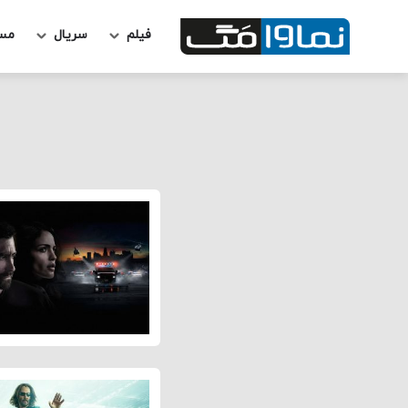
فیلم
سریال
مس