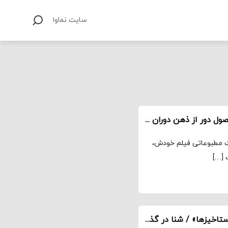
سایت نماوا
گفت‌وگو با مایکل بی درباره فیلم «آمبولانس» / محصول دور از ذهن دوران همه‌گیری
ت مطبوعاتی فیلم خودش،
 […]
روایت کیانو ریوز و کری آن ماس از «ماتریکس ۴: رستاخیزها» / شنا در گذشته و حال