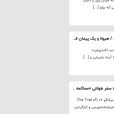
ه جردن پیل را دنبال
دنباله «کندی‌من» چگونه به پرده سینما راه پیدا کرد / هیولا و یک پیمان فاوستی
دید «کندی‌من»
میراث یک حادثه برای جنبش‌های اعتراضی معاصر / سفر طولانی «محاکمه شیکاگو ۷» از اسپیلبرگ تا سورکین
مجله نماوا، ترجمه: علی افتخاری درام دادگاهی «محاکمه شیکاگو ۷» (The Trial of
، نمایشنامه‌نویس و کارگردان،