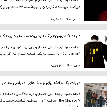
مجله نماوا، ترجمه: علی افتخاری همزادها ده‌ها سال است ک
می‌کنند. نویسنده، کارگردان و تهیه‌کننده ۴۲ ساله نیویورکی که برای […]
2 آبان 1400
7 دقیقه
مجله نماوا، ترجمه: علی افتخاری روی پوسترهای دنباله ج
(Candyman)، با استناد به یک افسانه شهری که اگر رو به آینه بایستی و […]
3 مهر 1400
10 دقیقه
the Chicago 7) ساخته آرون سورکین فیلمنامه‌نویس