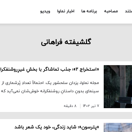
تند
مصاحبه
برنامه ها
اخبار نماوا
ویدیو
گلشیفته فراهانی
«استخراج ۲»؛ جذب تماشاگر با بخشِ غیرِروشنفکرانه‌ی سینمای بی‌داستان
مجله نماوا، یزدان سلحشور یک. احتمالاً تعدادِ پُرشماری از ت
سینمای بدونِ داستانِ روشنفکرانه خوش‌شان نمی‌آید که از
7 تیر 1402
8 دقیقه
«پترسون»؛ شاید زندگی، خود یک شعر باشد