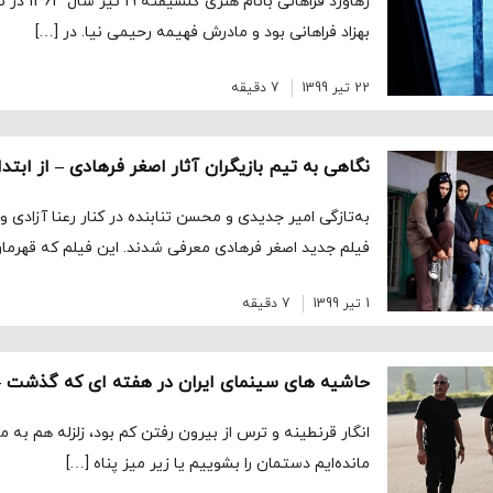
رهاورد فراها
بهزاد فراهانی بود و مادرش فهیمه رحیمی نیا. در […]
22 تیر 1399
7 دقیقه
نگاهی به تیم بازیگران آثار اصغر فرهادی – از ابتدا 
به‌تازگی امیر جدیدی و محسن تنابنده در کنار رعنا آزادی ور
فیلم جدید اصغر فرهادی معرفی شدند. این فیلم که قهرما
1 تیر 1399
7 دقیقه
حاشیه های سینمای ایران در هفته ای که گذشت –
انگار قرنطینه و ترس از بیرون رفتن کم بود، زلزله هم به م
مانده‌ایم دستمان را بشوییم یا زیر میز پناه […]