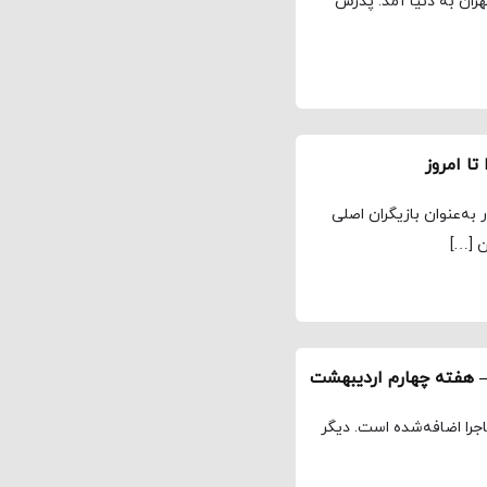
نی بانام هنری گلشیفته 19 تیر سال 1363 در تهران به دنیا آمد. پدرش
تا امروز
 به‌عنوان بازیگران اصلی
ن […]
 هفته چهارم اردیبهشت
اجرا اضافه‌شده است. دیگر