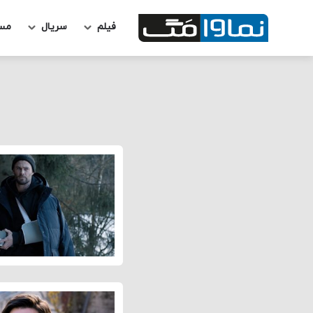
فیلم
سریال
مس