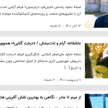
مجله نماوا، یاسمن خلیلی‌فرد «پترسون» فیلم آرامی است.
آن با تعلیق‌های متعدد و رویدادهای کنجکاوکننده مواجه ش
13 آبان 1400
5 دقیقه
عاشقانه، آرام و لذت‌بخش / «درخت گلابی»؛ همچو
مجله نماوا، علی‌اصغر کشانی شکل‌گیری فیلم «درخت گلاب
داریوش مهرجویی اثری متشکل از اجزای مختلفی چون عش
و تاریخ […]
8 اردیبهشت 1400
7 دقیقه
از میم تا مادر – نگاهی به بهترین نقش آفرینی ها