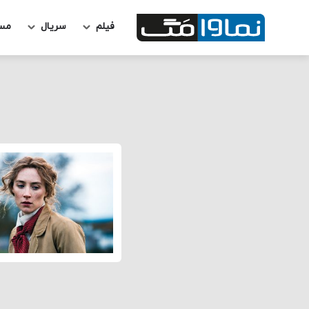
فیلم
سریال
مس