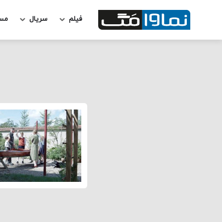
فیلم
سریال
مس