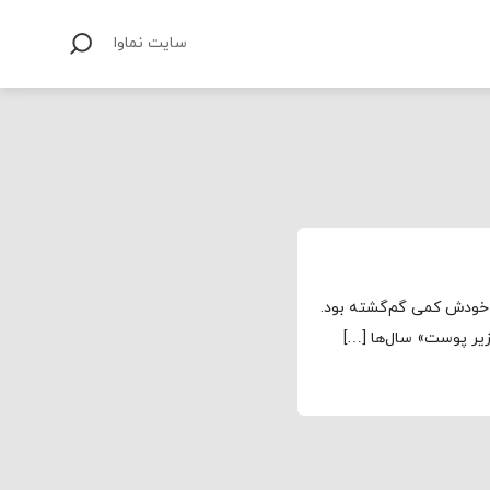
سایت نماوا
ف خودش کمی گم‌گشته بود.
«زیر پوست» سال‌ها […]