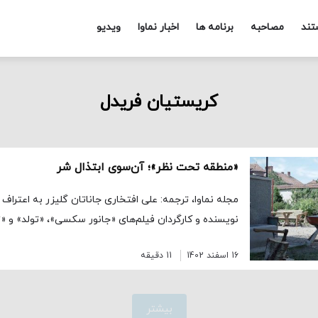
تند
مصاحبه
برنامه ها
اخبار نماوا
ویدیو
کریستیان فریدل
«منطقه تحت نظر»؛ آن‌سوی ابتذال شر
مجله نماوا، ترجمه: علی افتخاری جاناتان گلیزر به اعترا
نویسنده و کارگردان فیلم‌‌‌های «جانور سکسی»، «تولد» و 
16 اسفند 1402
11 دقیقه
بیشتر