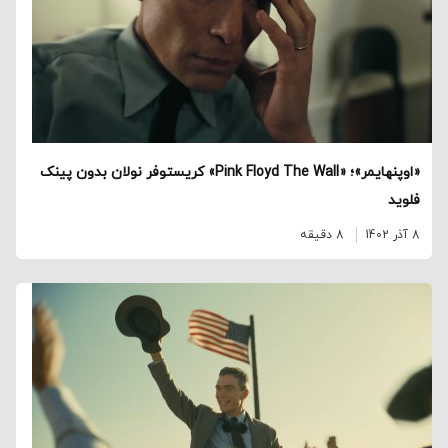
«اوپنهایمر»؛ «Pink Floyd The Wall» کریستوفر نولان بدون پینک
فلوید
8 آذر 1402
8 دقیقه