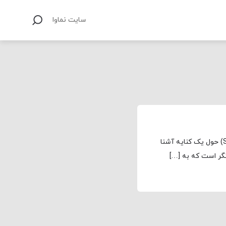
سایت نماوا
مجله نماوا، ترجمه: علی افتخاری «روان‌درمانی» (Shrinking) حول یک کنایه آشنا
ر است که به […]