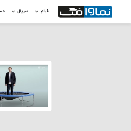
فیلم
سریال
مس