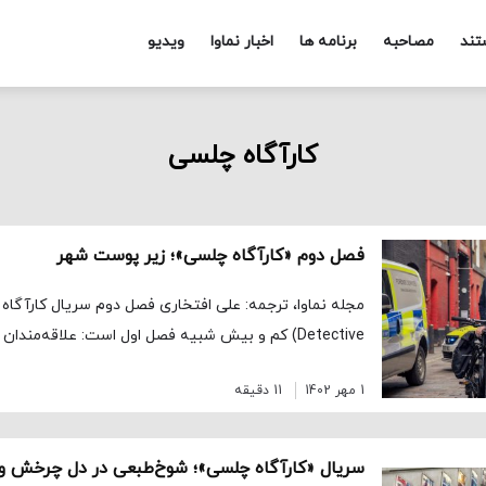
تند
مصاحبه
برنامه ها
اخبار نماوا
ویدیو
کارآگاه چلسی
فصل دوم «کارآگاه چلسی»؛ زیر پوست شهر
Detective) کم و بیش شبیه فصل اول است: علاقه‌مندان عاشق این واقعیت […]
1 مهر 1402
11 دقیقه
سریال «کارآگاه چلسی»؛ شوخ‌طبعی در دل چرخش‌ و ر