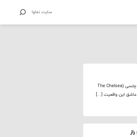
سایت نماوا
مجله نماوا، ترجمه: علی افتخاری فصل دوم سریال کارآگاه چلسی (The Chelsea
از