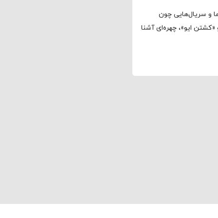
ها و سریال‌هایی چون
 پارک»، «سخنرانی پادشاه»، «بینوایان»، «۱۹۱۷» و «کشتن ایو»، چهره‌ای آشنا