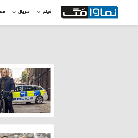
فیلم
سریال
مس