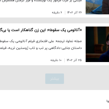
مبتنی بر مرگ مرموز یک نویسنده و قرار گرفتن همسرش د
26 آذر 1402
6 دقیقه
«آناتومی یک سقوط»؛ این زن گناهکار است یا بی‌گن
داستان جنایی-دادگاهی پر تب و تاب ژوستین تریه، فیلمس
25 آذر 1402
10 دقیقه
بیشتر
ا