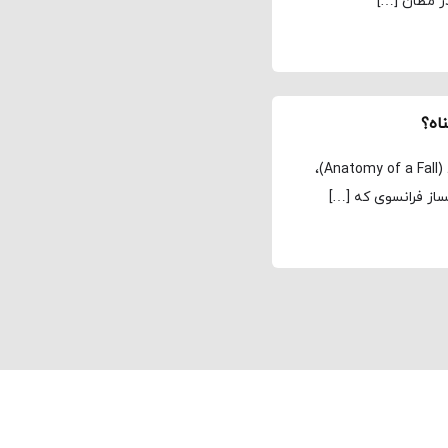
ر مظان […]
اه؟
مجله نماوا، ترجمه: علی افتخاری فیلم آناتومی یک سقوط (Anatomy of a Fall)،
از فرانسوی که […]