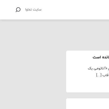
سایت نماوا
انده است
م «آناتومی یک
قاب […]