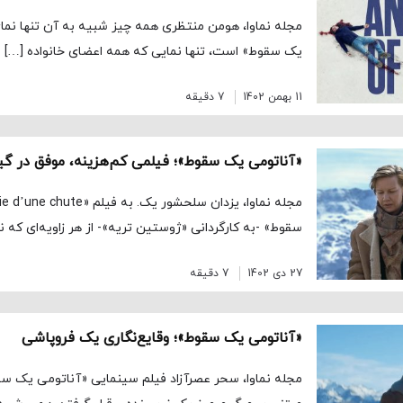
مجله نماوا، هومن منتظری همه چیز شبیه به آن تنها نما
یک سقوط» است، تنها نمایی که همه اعضای خانواده […]
11 بهمن 1402
7 دقیقه
سقوط» -به کارگردانی «ژوستین تریه»- از هر زاویه‌ای که نگ
27 دی 1402
7 دقیقه
«آناتومی یک سقوط»؛‌ وقایع‌نگاری یک فروپاشی
مجله نماوا، سحر عصرآزاد فیلم سینمایی «آناتومی یک سق