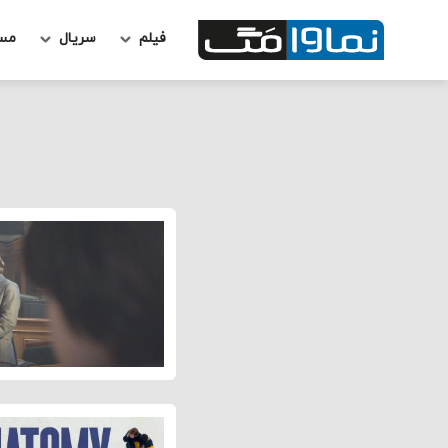
فیلم
سریال
مس