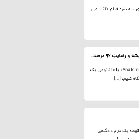
ی سه نفره فیلم «آناتومی
«آناتومی یک سقوط»؛ فیلمی کم‌هزینه، موفق در گیشه و رضایتِ ۹۶ درصدی منتقدان
مجله نماوا، یزدان سلحشور یک. به فیلم «Anatomie d’une chute» یا «آناتومی یک
اه کنیم، […]
وط» یک درام دادگاهی