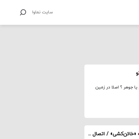
سایت نماوا
و
یا جوهر ؟ اصلا در زمین
یادداشت خسرو دهقان درباره آثار کیمیایی به بهانه «خائن‌کشی» / اتصال به جهان فیلمساز با کدبندی