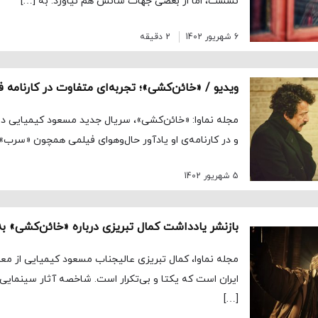
نشست، اما از بعضی جهات شانس هم نیاورد. به […]
6 شهریور 1402
2 دقیقه
ویدیو / «خائن‌کشی»؛ تجربه‌ای متفاوت در کارنامه
مجله نماوا: «خائن‌کشی»، سریال جدید مسعود کیمیایی در 
و در کارنامه‌ی او یادآور حال‌وهوای فیلمی همچون «سرب»
5 شهریور 1402
مجله نماوا، کمال تبریزی عالیجناب مسعود کیمیایی از مع
ایران است که یکتا و بی‌تکرار است. شاخصه آثار سینمای
[…]