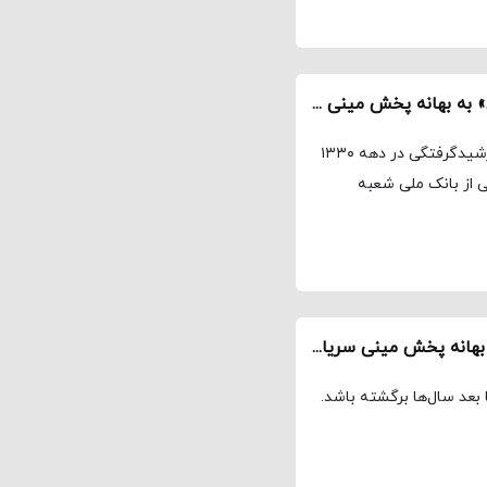
بازنشر یادداشت امیرعلی نصیری درباره «خائن‌کشی» به بهانه پخش مینی سریال آن / ادای دین به یک برهه تاریخی
مجله نماوا، امیرعلی نصیری «خائن‌کشی» با کسوف یا خورشیدگرفتگی در دهه ۱۳۳۰
 از بانک ملی شعبه
بازنشر یادداشت امیر قادری درباره «خائن‌کشی» به بهانه پخش مینی سریال آن / ترکیبی از بلوغ و پختگی و همبستگی
 بعد سال‌ها برگشته باشد.