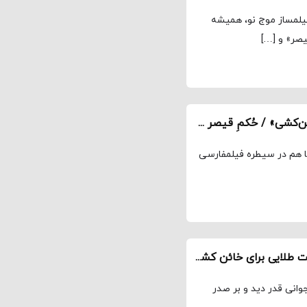
یلمساز موج نو، همیشه
یصر» و […]
ارزیابی کاراکتر هنری مسعود کیمیایی به بهانه «خائن‌کشی» / حُکمِ قیصر در ضیافتِ سُلطان
ما هم در سیطره فیلمفارسی
به بهانه پخش مینی‌سریال «خائن‌کشی» / یک فرصت طلایی برای خائن کشی
وانی قدر دید و بر صدر