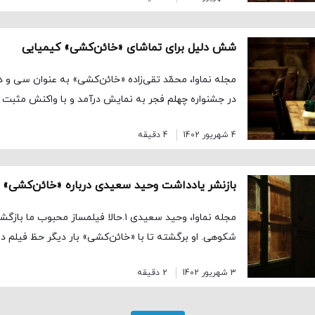
شش دلیل برای تماشای «خائن‌کشی» کیمیایی
مجله نماوا، محمّد تقی‌زاده «خائن‌کشی» به عنوان سی و 
در جشنواره چهلم فجر به نمایش درآمد و با واکنش مثبت 
4 شهریور 1402
4 دقیقه
مجله نماوا، وحید سعیدی ۱.حالا فیلمساز محبو
شکوهی. او برگشته تا با «خائن‌کشی» بار دیگر حظ فیلم د
3 شهریور 1402
2 دقیقه