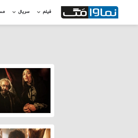
فیلم
سریال
مس