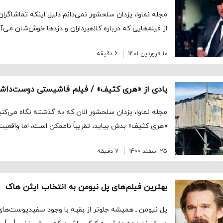
مجله نماوا، یزدان سلحشور نمی‌دانم دلیلِ اینکه تماشاگران
از فیلم‌هایی که درباره کلاهبرداران و دزدها خوش‌شان می
10 فروردین 1401
6 دقیقه
یادی از «هری کثیف» / فیلم فاشیستی دوست‌داشت
مجله نماوا، یزدان سلحشور الان که به گذشته نگاه می‌کن
«هری کثیف» بدش بیاید، تقریباً ناممکن است، اما واقعیت
25 اسفند 1400
7 دقیقه
بهترین فیلم‌های پل نیومن به انتخاب ایثن هاک
پل نیومن ـ همیشه جلوتر از بقیه با وجود سفید‌پوست‌ها