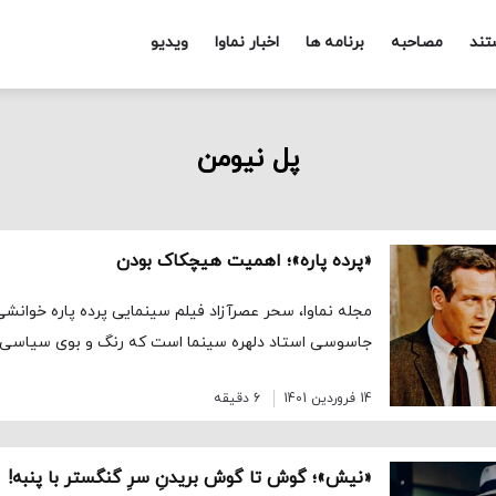
تند
مصاحبه
برنامه ها
اخبار نماوا
ویدیو
پل نیومن
«پرده پاره»؛ اهمیت هیچکاک بودن
مجله نماوا، سحر عصرآزاد فیلم سینمایی پرده پاره خوانشی ت
جاسوسی استاد دلهره سینما است که رنگ و بوی سیاسی 
14 فروردین 1401
6 دقیقه
«نیش»؛ گوش تا گوش بریدنِ سرِ گنگستر با پنبه!