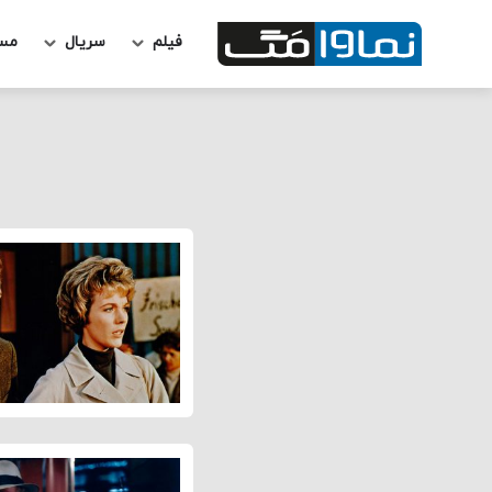
فیلم
سریال
مس