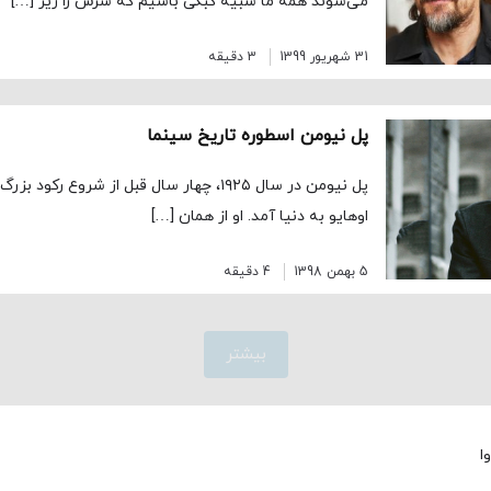
می‌شوند همه ما شبیه کبکی باشیم که سرش را زیر […]
31 شهریور 1399
3 دقیقه
پل نیومن اسطوره تاریخ سینما
پل نیومن در سال ۱۹۲۵، چهار سال قبل از شروع
اوهایو به دنیا آمد. او از همان […]
5 بهمن 1398
4 دقیقه
بیشتر
ا