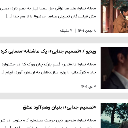
مجله نماوا، علیرضا نراقی حل معما نیاز به نظم دارد؛ ذهنی
مثل فیلسوفان تحلیلی عناصر موضوع را از هم جدا […]
8 بهمن 1401
7 دقیقه
ویدیو / «تصمیم جدایی»؛ یک عاشقانه‌-معمایی کره‌
مجله نماوا: تازه‌ترین فیلم پارک چان ووک که در جشنواره 
جایزه کارگردانی را برای سازنده‌اش به ارمغان آورد، فیلم […
3 دی 1401
«تصمیم جدایی»؛ بنیان وهم‌آلود عشق
مجله نماوا، منوچهر دین پرست سینمای کره جنوبی در شرق آ