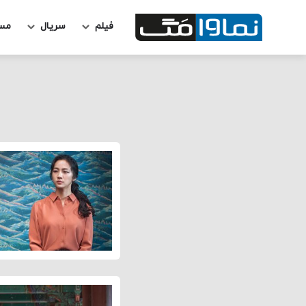
فیلم
سریال
مس