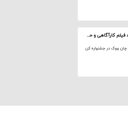
گفت‌وگو با پارک چان ووک درباره «تصمیم جدایی» / فیلم کارآگاهی و حس عاشقانه یک ترانه
ک چان ووک در جشنواره کن