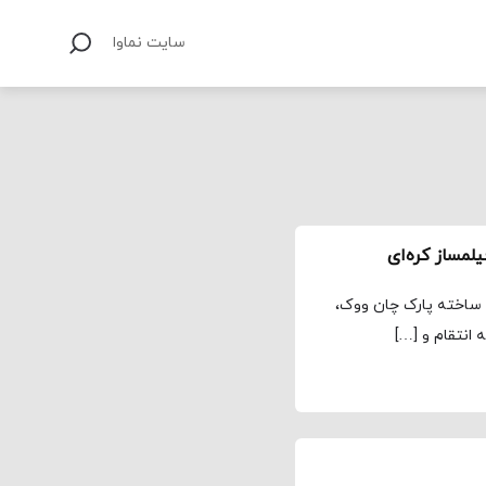
سایت نماوا
لمساز کره‌ای
 ساخته پارک چان ووک،
 انتقام و […]