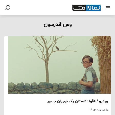
وس اندرسون
ویدیو / «قو»؛ داستان یک نوجوان‌ جسور
5 اسفند 1402