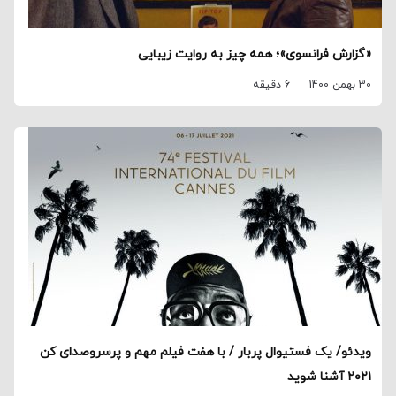
«گزارش فرانسوی»؛ همه چیز به روایت زیبایی
30 بهمن 1400
6 دقیقه
ویدئو/ یک فستیوال پربار / با هفت فیلم مهم و پرسروصدای کن
۲۰۲۱ آشنا شوید