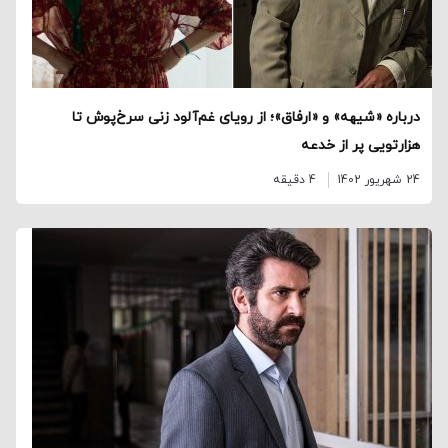
درباره «شیهه» و «ارفاق»؛ از رویای غم‌آلود زنی سرخ‌پوش تا
هزارتویی پر از خدعه
24 شهریور 1402
4 دقیقه