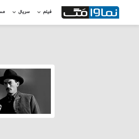
فیلم
سریال
مس