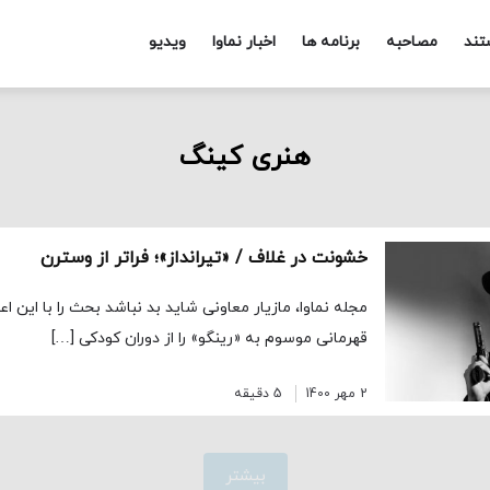
تند
مصاحبه
برنامه ها
اخبار نماوا
ویدیو
هنری کینگ
خشونت در غلاف / «تیرانداز»؛ فراتر از وسترن
مجله نماوا، مازیار معاونی شاید بد نباشد بحث را با این اع
قهرمانی موسوم به «رینگو» را از دوران کودکی […]
2 مهر 1400
5 دقیقه
بیشتر