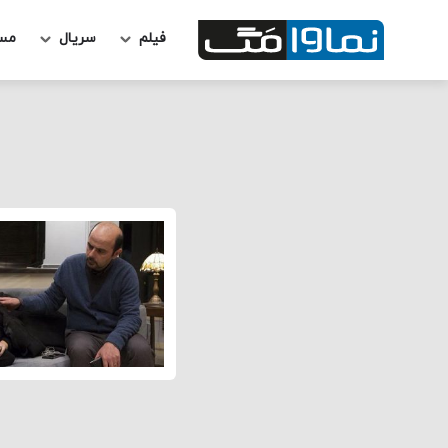
فیلم
سریال
مس