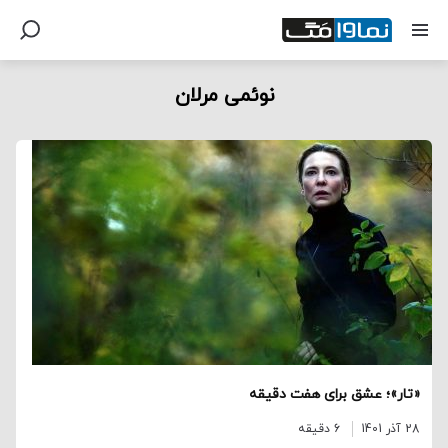
نوئمی مرلان
«تار»؛ عشق برای هفت دقیقه
28 آذر 1401
6 دقیقه