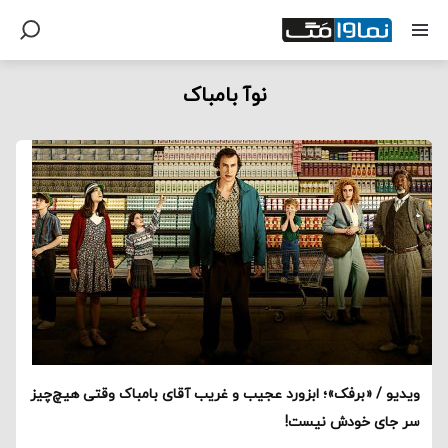
نوآ بامباک
ویدیو / «برفک»؛ ابزورد عجیب و غریب آقای بامباک وقتی هیچ‌چیز
سر جای خودش نیست!