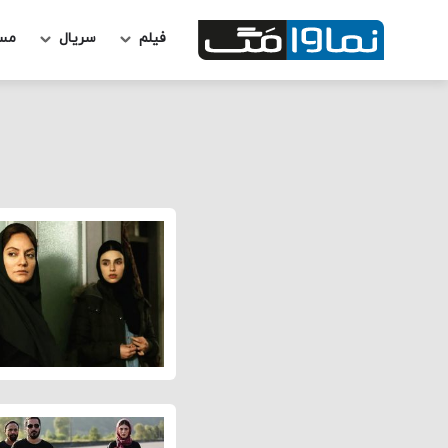
فیلم
سریال
مس