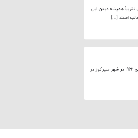
تقریباً همیشه دیدن این
الب است. […]
توماس کروز ماپوتر چهارم ملقب به تام کروز در سوم جولای 1962 در شهر سیراکوز در