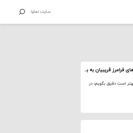
سایت نماوا
از گوزنها تا خروج – مروری بر بهترین نقش آفرینی های فرامرز قریبیان به بهانه پخش خانگی خروج
 بهتر است دقیق بگویم، در