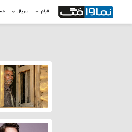
فیلم
سریال
مس