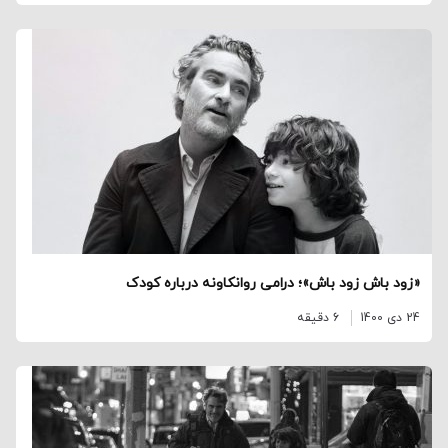
«زود باش زود باش»؛ درامی روانکاونه درباره کودک
24 دی 1400
6 دقیقه