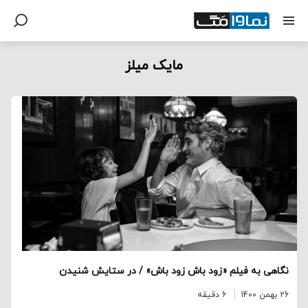
مایک میلز
نگاهی به فیلم «زود باش زود باش» / در ستایش شنیدن
26 بهمن 1400
6 دقیقه