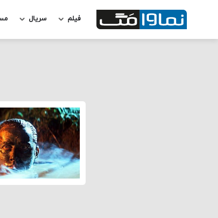
فیلم
سریال
مس