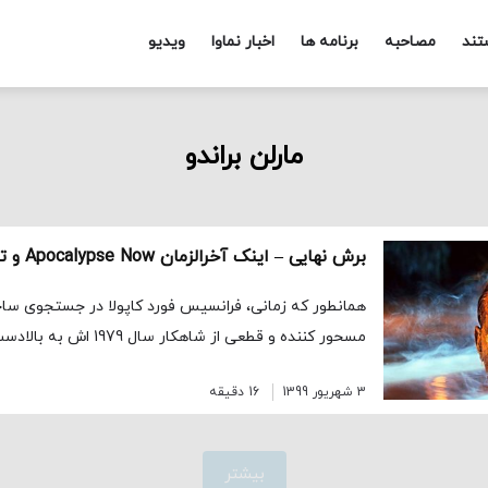
تند
مصاحبه
برنامه ها
اخبار نماوا
ویدیو
مارلن براندو
برش نهایی – اینک آخرالزمان Apocalypse Now و تخیل کارگردانی
همانطور که زمانی، فرانسیس فورد کاپولا در جستجوی سا
مسحور کننده و قطعی از شاهکار سال 1979 اش به بالادست رودخانه […]
3 شهریور 1399
16 دقیقه
بیشتر