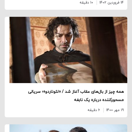
14 فروردین 1402
10 دقیقه
همه چیز از بال‌های عقاب آغاز شد / «لئوناردو»؛ سریالی
مسحور‌کننده درباره یک نابغه
19 مهر 1400
6 دقیقه