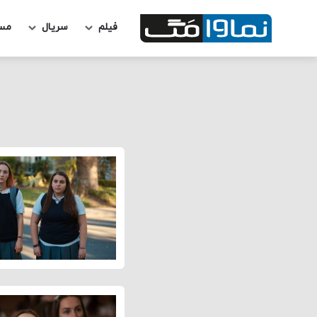
فیلم
سریال
مس