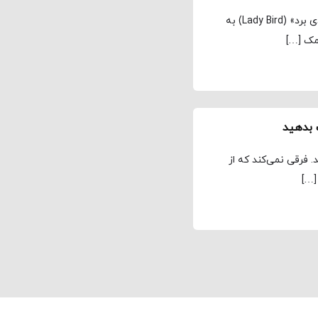
مجله نماوا، ترجمه: علی افتخاری در اوایل فیلم جذاب «لیدی برد»‌ (Lady Bird) به
مک […]
ت بدهید
د. فرقی نمی‌کند که از
[…]