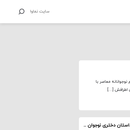
سایت نماوا
نوجوانانه معاصر با
اطرافش […]
«لیدی برد» به روایت سرشا رونان و گرتا گرویگ / داستان دختری نوجوان که بین لحظه‌های بزرگ قرار دارد