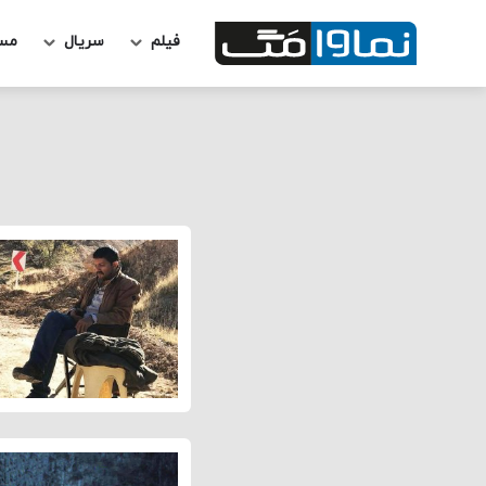
فیلم
سریال
مس