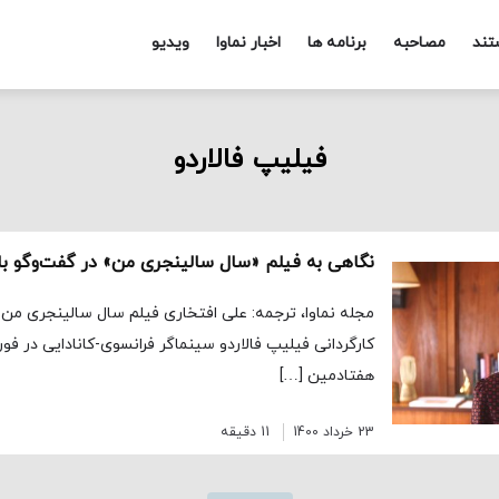
تند
مصاحبه
برنامه ها
اخبار نماوا
ویدیو
فیلیپ فالاردو
هفتادمین […]
23 خرداد 1400
11 دقیقه