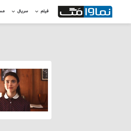
فیلم
سریال
مس