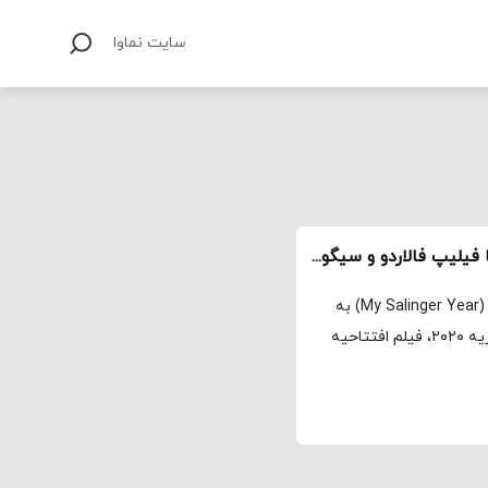
سایت نماوا
نگاهی به فیلم «سال سالینجری من» در گفت‌وگو با فیلیپ فالاردو و سیگورنی ویور
مجله نماوا، ترجمه: علی افتخاری فیلم سال سالینجری من (My Salinger Year) به
کارگردانی فیلیپ فالاردو سینماگر فرانسوی-کانادایی در فوریه ۲۰۲۰، فیلم افتتاحیه