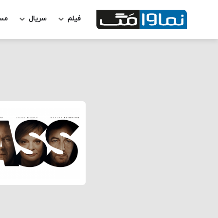
فیلم
سریال
مس