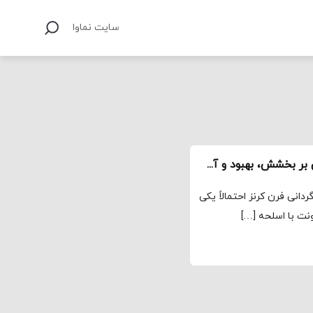
سایت نماوا
گفت‌وگو با کارگردان و بازیگران فیلم «جرم» / تأملی بر بخشش، بهبود و آشتی
 علی افتخاری فیلم جِرم (Mass) به کارگردانی فرن کرنز احتمالاً یکی
نت با اسلحه […]