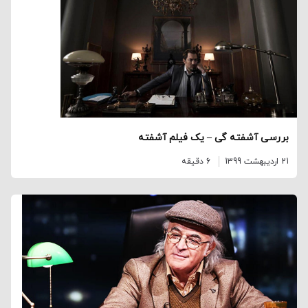
بررسی آشفته گی – یک فیلم آشفته
21 اردیبهشت 1399
6 دقیقه