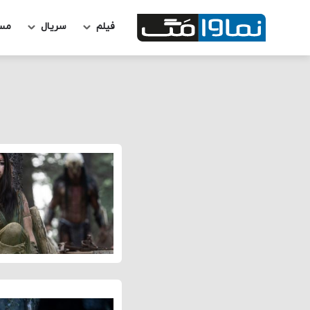
فیلم
سریال
مس