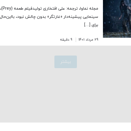
مجله 
سینمایی پیشینه‌دار «غارتگر» بدون چالش نبود، بااین‌حال ت
برای […]
29 مرداد 1401
9 دقیقه
بیشتر