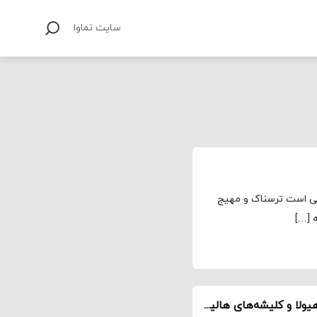
سایت نماوا
شنی است ترسناک و مهیج
ه […]
«طعمه» به روایت ستاره فیلم / مبارزه هم‌زمان با هیولا و کلیشه‌های هالیوود