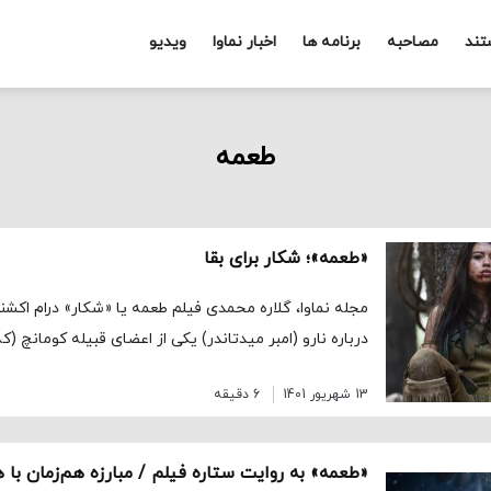
تند
مصاحبه
برنامه ها
اخبار نماوا
ویدیو
طعمه
«طعمه»؛ شکار برای بقا
مجله نماوا، گلاره محمدی فیلم طعمه یا «شکار» درام اک
درباره نارو (امبر میدتاندر) یکی از اعضای قبیله کومانچ (ک
13 شهریور 1401
6 دقیقه