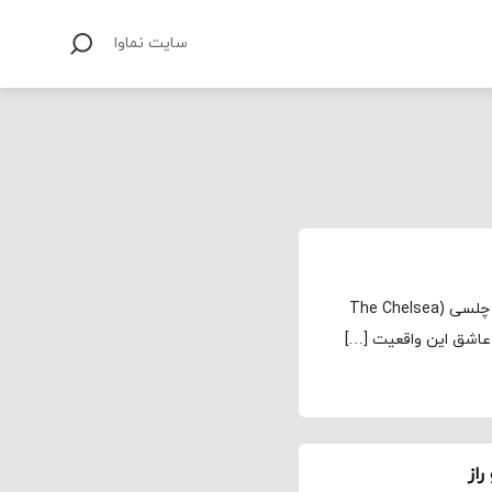
سایت نماوا
مجله نماوا، ترجمه: علی افتخاری فصل دوم سریال کارآگاه چلسی (The Chelsea
از