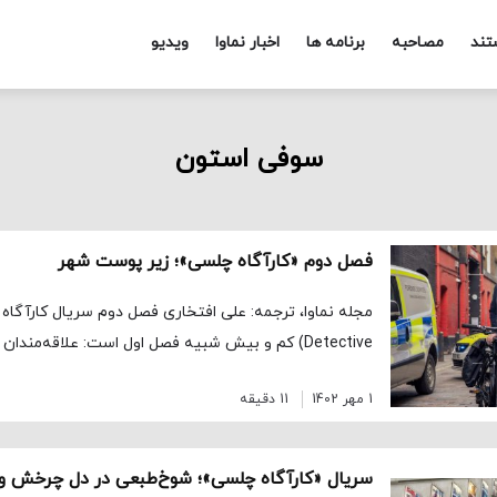
تند
مصاحبه
برنامه ها
اخبار نماوا
ویدیو
سوفی استون
فصل دوم «کارآگاه چلسی»؛ زیر پوست شهر
Detective) کم و بیش شبیه فصل اول است: علاقه‌مندان عاشق این واقعیت […]
1 مهر 1402
11 دقیقه
سریال «کارآگاه چلسی»؛ شوخ‌طبعی در دل چرخش‌ و ر