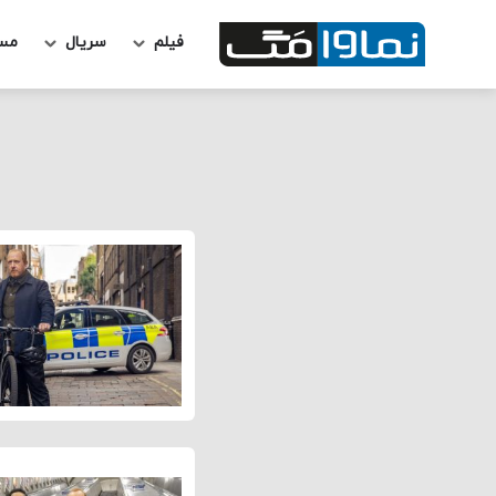
فیلم
سریال
مس