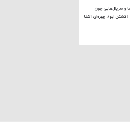
ها و سریال‌هایی چون
 پارک»، «سخنرانی پادشاه»، «بینوایان»، «۱۹۱۷» و «کشتن ایو»، چهره‌ای آشنا