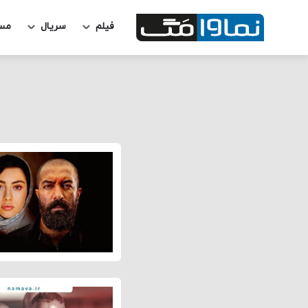
فیلم
سریال
مس