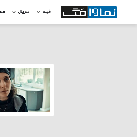
فیلم
سریال
مس