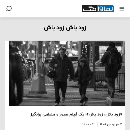
زود باش زود باش
«زود باش، زود باش»؛ یک فیلم صبور و همراهی برانگیز
7 فروردین 1401
6 دقیقه