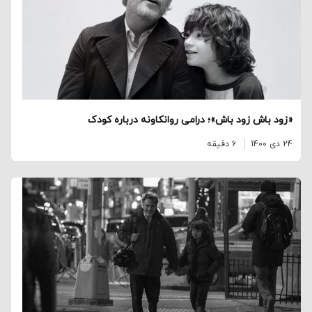
«زود باش زود باش»؛ درامی روانکاونه درباره کودک
24 دی 1400
6 دقیقه