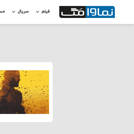
فیلم
سریال
مس