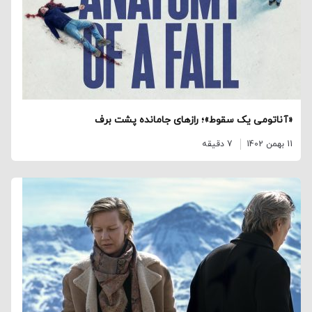
«آناتومی یک سقوط»؛ رازهای جامانده پشت برف
11 بهمن 1402
7 دقیقه