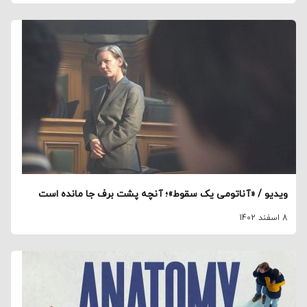
ویدیو / «آناتومی یک سقوط»؛ آنچه پشت برف جا مانده است
8 اسفند 1402