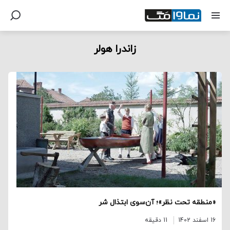
زاندرا هولر
«منطقه تحت نظر»؛ آن‌سوی ابتذال شر
16 اسفند 1402
11 دقیقه