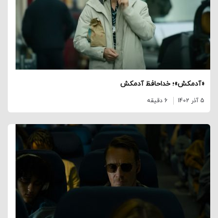
«آدمکش»؛ خداحافظ آدمکش
5 آذر 1402
6 دقیقه