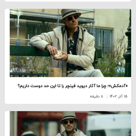
«آدمکش»؛ چرا ما آثار دیوید فینچر را تا این حد دوست داریم؟
15 آذر 1402
8 دقیقه