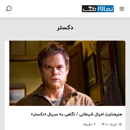
دکستر
هنرِهدایتِ امیال شیطانی / نگاهی به سریال «دکستر»
15 خرداد 1400
7 دقیقه