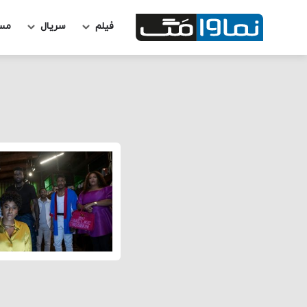
فیلم
سریال
مس