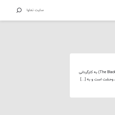
سایت نماوا
مجله نماوا، ترجمه: علی افتخاری فیلم سیاه شدن (The Blackening) به کارگردانی
ی وحشت است و به […]