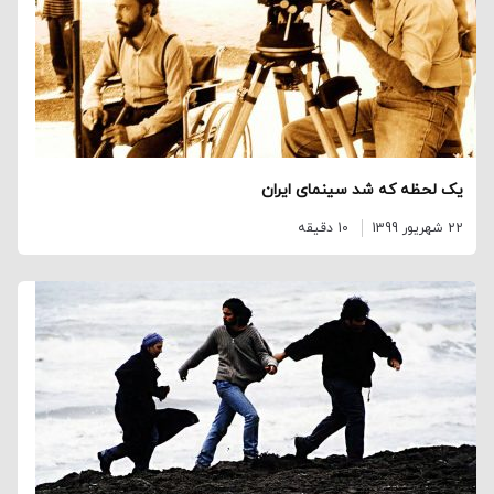
یک لحظه که شد سینمای ایران
22 شهریور 1399
10 دقیقه