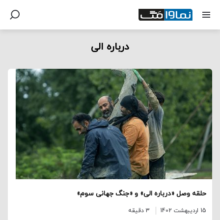
درباره الی
حلقه وصل «درباره الی» و «جنگ جهانی سوم»
15 اردیبهشت 1402
3 دقیقه