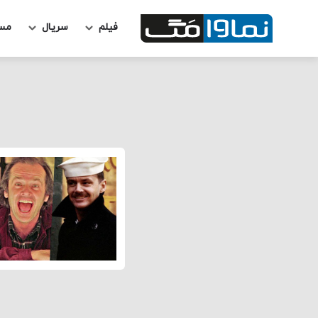
فیلم
سریال
مس