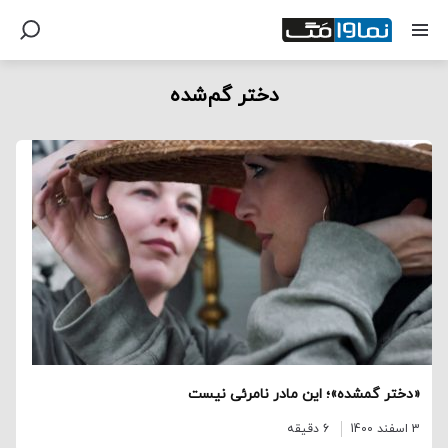
دختر گم‌شده
«دختر گمشده»؛ این مادر نامرئی نیست
3 اسفند 1400
6 دقیقه