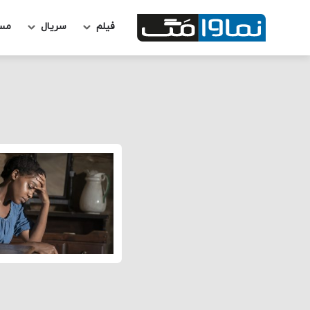
فیلم
سریال
مس