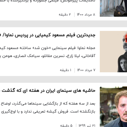
ناملایمات پیرامونش، فیلمی جسورانه و برانگیزاننده با خش
8 مرداد 1400
2 دقیقه
مجله نماوا: فیلم سینمایی «خون شد» ساخته‌ مسعود کیمی
آقاخانی، لیلا زارع، نسرین مقانلو، سیامک انصاری، هومن ب
7 مرداد 1400
1 دقیقه
حاشیه های سینمای ایران در هفته ای که گذشت –
بعد از سه هفته که از بازگشایی سینماها می‌گذرد، اوضاع
بازنگشته است. فروش گیشه تعریفی ندارد و با اوج‌گیری د
21 تیر 1399
5 دقیقه