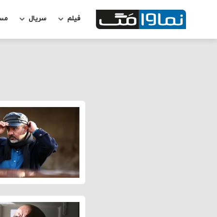
فیلم
سریال
مس