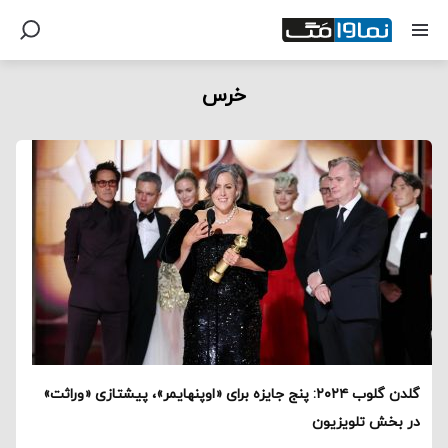
خرس
گلدن گلوب ۲۰۲۴: پنج جایزه برای «اوپنهایمر»، پیشتازی «وراثت»
در بخش تلویزیون