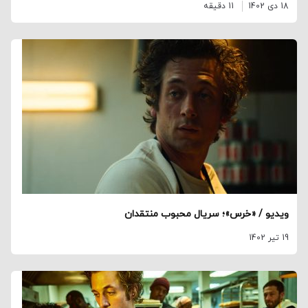
18 دی 1402
11 دقیقه
ویدیو / «خرس»؛ سریال محبوب منتقدان
19 تیر 1402