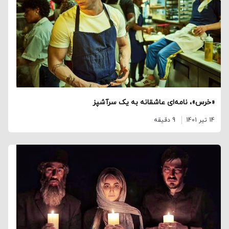
«خرس»، نامه‌ای عاشقانه به یک سرآشپز
14 تیر 1401
9 دقیقه