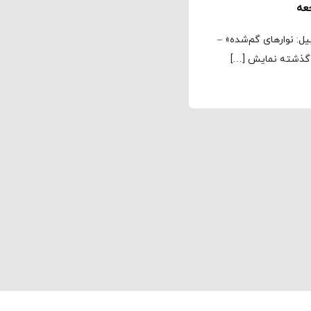
علی افتخاری فیلم چرنوبیل ۸۶ («چرنوبیل: نوارهای گم‌شده» –