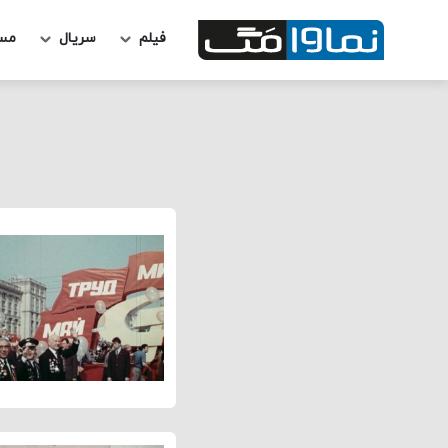
فیلم
سریال
مس