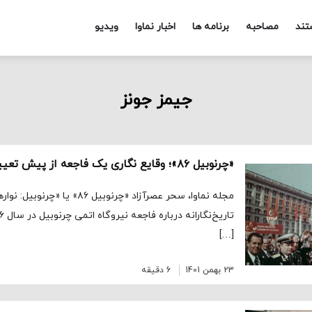
تند
مصاحبه
برنامه ها
اخبار نماوا
ویدیو
جیمز جونز
«چرنوبیل ۸۶»؛ وقایع نگاری یک فاجعه از پیش تعیین شده
مجله نماوا، سحر عصرآزاد «چرنوبیل 
[…]
23 بهمن 1401
6 دقیقه