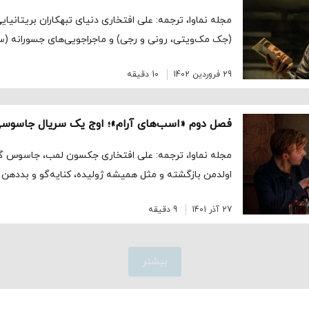
مجله نماوا، ترجمه: علی افتخاری دنیای تبهکاران بریتانیا
(جک مک‌ویتی، رونی و رجی) و ماجراجویی‌های جسورانه (س
29 فروردین 1402
10 دقیقه
فصل دوم «اسب‌های آرام»؛ اوج یک سریال جاسوس
مجله نماوا، ترجمه: علی افتخاری جکسون لمب، جاسوس گند
اولدمن بازگشته و مثل همیشه ژولیده، کنایه‌گو و بددهن ا
27 آذر 1401
9 دقیقه
بیشتر