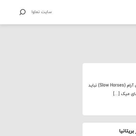
سایت نماوا
مجله نماوا، ترجمه: علی افتخاری به لحاظ نظری، اسب‌ های آرام (Slow Horses) نباید
های میک […]
بریتانیا