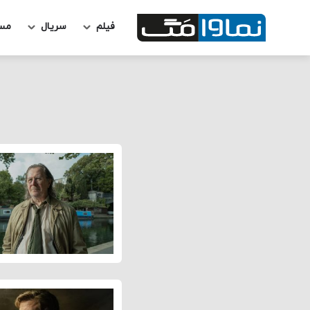
فیلم
سریال
مس